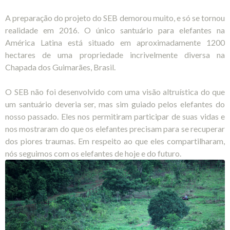
A preparação do projeto do SEB demorou muito, e só se tornou
realidade em 2016. O único santuário para elefantes na
América Latina está situado em aproximadamente 1200
hectares de uma propriedade incrivelmente diversa na
Chapada dos Guimarães, Brasil.
O SEB não foi desenvolvido com uma visão altruística do que
um santuário deveria ser, mas sim guiado pelos elefantes do
nosso passado. Eles nos permitiram participar de suas vidas e
nos mostraram do que os elefantes precisam para se recuperar
dos piores traumas. Em respeito ao que eles compartilharam,
nós seguimos com os elefantes de hoje e do futuro.