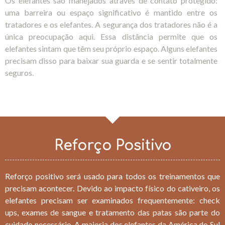
Os elefantes são manejados através de contato protegido:
uma barreira ou espaço significativo é mantido entre os
tratadores e os elefantes. A segurança dos tratadores não é a
única preocupação aqui. Essa distância permite que os
elefantes sintam que têm seu próprio espaço. Alguns elefantes
precisam disso para baixar sua guarda e se sentir totalmente
seguros.
Reforço Positivo
Reforço positivo será usado para todos os treinamentos que
precisam acontecer. Devido ao impacto físico do cativeiro, os
elefantes precisam ser examinados frequentemente: check
ups, exames de sangue e tratamento das patas são parte do
cuidado necessário. A maioria dos elefantes da América do Sul