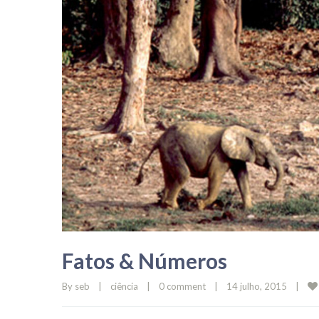
Fatos & Números
By 
seb
|
ciência
|
0 comment
|
14 julho, 2015    
|