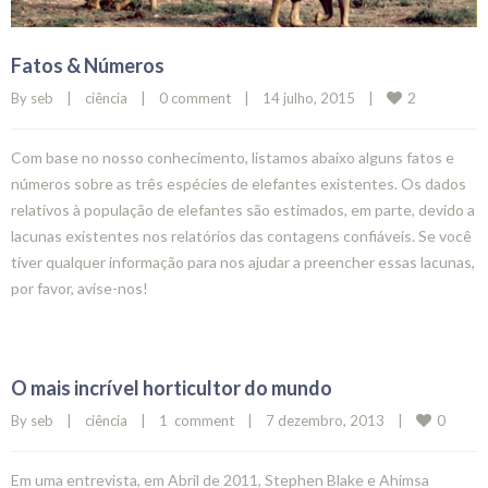
Fatos & Números
2
By 
seb
|
ciência
|
0 comment
|
14 julho, 2015    
|
Com base no nosso conhecimento, listamos abaixo alguns fatos e
números sobre as três espécies de elefantes existentes. Os dados
relativos à população de elefantes são estimados, em parte, devido a
lacunas existentes nos relatórios das contagens confiáveis. Se você
tiver qualquer informação para nos ajudar a preencher essas lacunas,
por favor, avise-nos!
O mais incrível horticultor do mundo
0
By 
seb
|
ciência
|
1  comment
|
7 dezembro, 2013    
|
Em uma entrevista, em Abril de 2011, Stephen Blake e Ahimsa