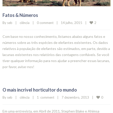
Fatos & Números
2
By 
seb
|
ciência
|
0 comment
|
14 julho, 2015    
|
Com base no nosso conhecimento, listamos abaixo alguns fatos e
números sobre as três espécies de elefantes existentes. Os dados
relativos à população de elefantes são estimados, em parte, devido a
lacunas existentes nos relatórios das contagens confiáveis. Se você
tiver qualquer informação para nos ajudar a preencher essas lacunas,
por favor, avise-nos!
O mais incrível horticultor do mundo
0
By 
seb
|
ciência
|
1  comment
|
7 dezembro, 2013    
|
Em uma entrevista, em Abril de 2011, Stephen Blake e Ahimsa